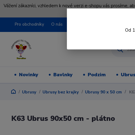
Vážení zákazníci, vzhledem k nové verzi e-shopu vás prosíme, a
shopu pře
Pro obchodníky
O nás
Obchodní podmínky
Kontakty
Od 1
Novinky
Bavlnky
Podzim
Ubru
Ubrusy
Ubrusy bez krajky
Ubrusy 90 x 50 cm
K63
K63 Ubrus 90x50 cm - plátno