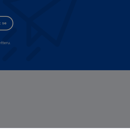
t se
tteru.