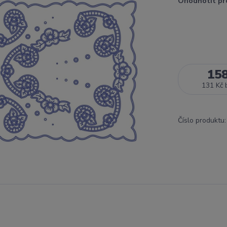
Ohodnotit pr
15
131 Kč
Číslo produktu: