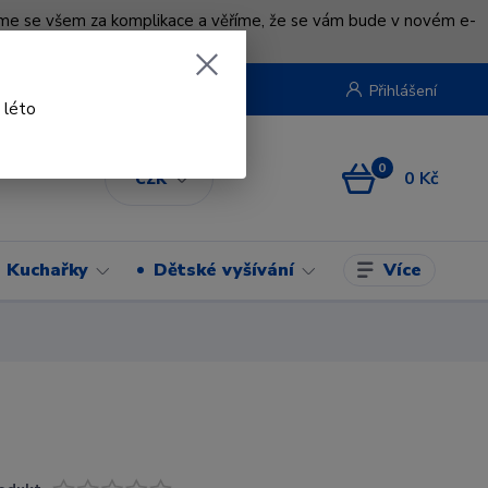
uváme se všem za komplikace a věříme, že se vám bude v novém e-
beruska.cz
Přihlášení
 léto
0
0 Kč
CZK
Více
Kuchařky
Dětské vyšívání