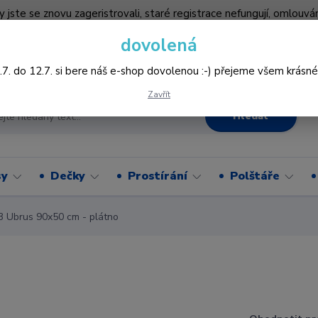
by jste se znovu zageristrovali, staré registrace nefungují, omlo
hledněji nakupovat :-) děkujeme všem za pochopení www.vysivani
dovolená
Více
.7. do 12.7. si bere náš e-shop dovolenou :-) přejeme všem krásné
Zavřít
Hledat
sy
Dečky
Prostírání
Polštáře
 Ubrus 90x50 cm - plátno