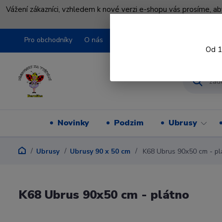
Vážení zákazníci, vzhledem k nové verzi e-shopu vás prosíme, a
shopu pře
Pro obchodníky
O nás
Obchodní podmínky
Kontakty
Od 1
Novinky
Podzim
Ubrusy
Ubrusy
Ubrusy 90 x 50 cm
K68 Ubrus 90x50 cm - pl
K68 Ubrus 90x50 cm - plátno