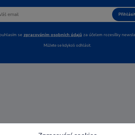
Přihlási
uhlasím se
zpracováním osobních údajů
za účelem rozesílky newsle
Můžete se kdykoli odhlásit.