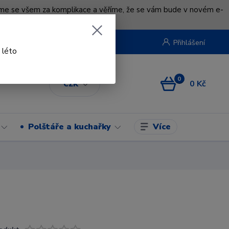
uváme se všem za komplikace a věříme, že se vám bude v novém e-
beruska.cz
Přihlášení
 léto
0
0 Kč
CZK
Více
Polštáře a kuchařky