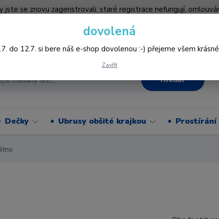
by jste se znovu zageristrovali, staré registrace nefungují, omlo
hledněji nakupovat :-) děkujeme všem za pochopení www.vysivani
dovolená
Více
.7. do 12.7. si bere náš e-shop dovolenou :-) přejeme všem krásné
Zavřít
Hledat
Dečky
Ubrusy obšité krajkou
Prostírání
átno