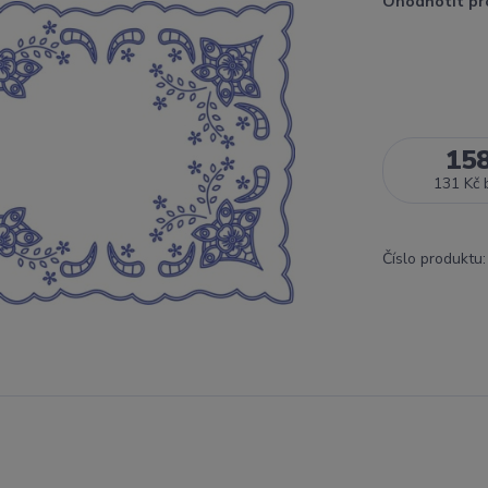
Ohodnotit pr
15
131 Kč
Číslo produktu: