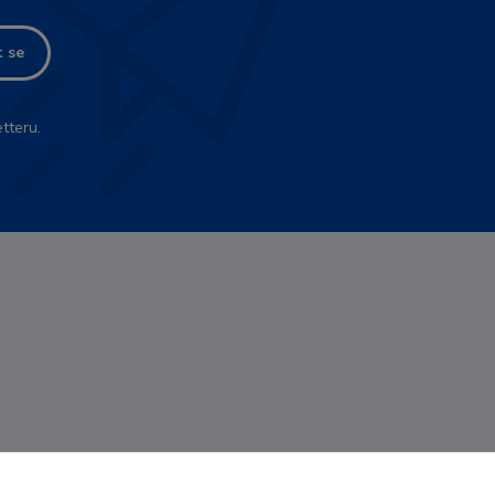
t se
tteru.