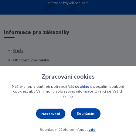
Můžete se kdykoli odhlásit.
Informace pro zákazníky
O nás
Obchodní podmínky
Kontakty
Zpracování cookies
Náš e-shop a partneři potřebují Váš
souhlas
s použitím souborů
cookies, aby Vám mohli zobrazovat informace týkající se Vašich
zájmů.
Souhlasím
Nastavení
Souhlas můžete odmítnout
zde
.
Vytvořeno na
Eshop-rychle.cz