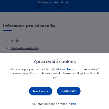
Můžete se kdykoli odhlásit.
Informace pro zákazníky
O nás
Obchodní podmínky
Kontakty
Zpracování cookies
Náš e-shop a partneři potřebují Váš
souhlas
s použitím souborů
cookies, aby Vám mohli zobrazovat informace týkající se Vašich
zájmů.
Souhlasím
Nastavení
Souhlas můžete odmítnout
zde
.
Vytvořeno na
Eshop-rychle.cz