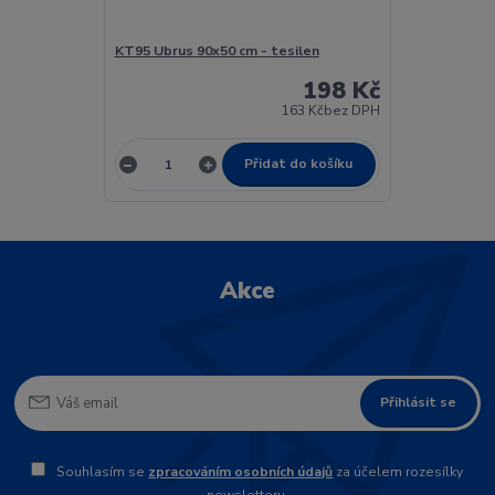
KT95 Ubrus 90x50 cm - tesilen
198 Kč
163 Kč
bez DPH
Přidat do košíku
Akce
Přihlásit se
Souhlasím se
zpracováním osobních údajů
za účelem rozesílky
newsletteru.