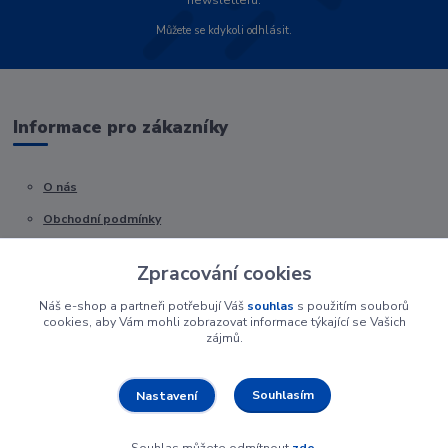
Můžete se kdykoli odhlásit.
Informace pro zákazníky
O nás
Obchodní podmínky
Kontakty
Zpracování cookies
Náš e-shop a partneři potřebují Váš
souhlas
s použitím souborů
cookies, aby Vám mohli zobrazovat informace týkající se Vašich
zájmů.
Souhlasím
Nastavení
Souhlas můžete odmítnout
zde
.