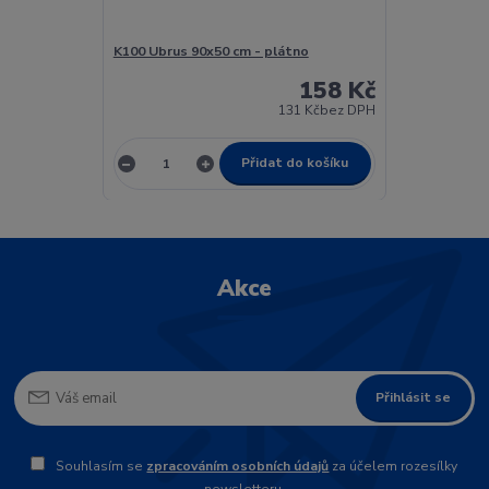
K100 Ubrus 90x50 cm - plátno
158 Kč
131 Kč
bez DPH
Přidat do košíku
Akce
Přihlásit se
Souhlasím se
zpracováním osobních údajů
za účelem rozesílky