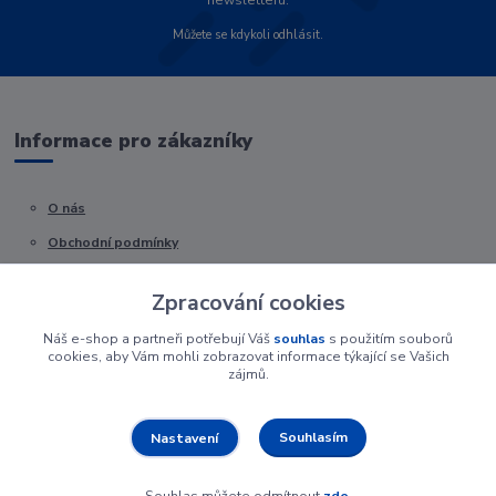
newsletteru.
Můžete se kdykoli odhlásit.
Informace pro zákazníky
O nás
Obchodní podmínky
Kontakty
Zpracování cookies
Náš e-shop a partneři potřebují Váš
souhlas
s použitím souborů
cookies, aby Vám mohli zobrazovat informace týkající se Vašich
zájmů.
Souhlasím
Nastavení
Souhlas můžete odmítnout
zde
.