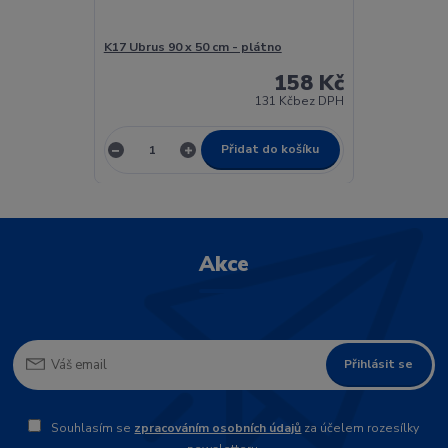
K17 Ubrus 90 x 50 cm - plátno
158 Kč
131 Kč
bez DPH
Přidat do košíku
Akce
Přihlásit se
Souhlasím se
zpracováním osobních údajů
za účelem rozesílky