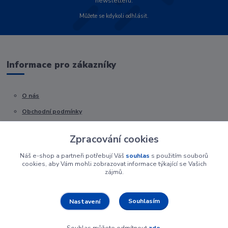
newsletteru.
Můžete se kdykoli odhlásit.
Informace pro zákazníky
O nás
Obchodní podmínky
Kontakty
Zpracování cookies
Náš e-shop a partneři potřebují Váš
souhlas
s použitím souborů
cookies, aby Vám mohli zobrazovat informace týkající se Vašich
zájmů.
Souhlasím
Nastavení
Souhlas můžete odmítnout
zde
.