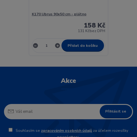
K170 Ubrus 90x50 cm - plátno
158 Kč
131 Kč
bez DPH
Přidat do košíku
Akce
Přihlásit se
Souhlasím se
zpracováním osobních údajů
za účelem rozesílky