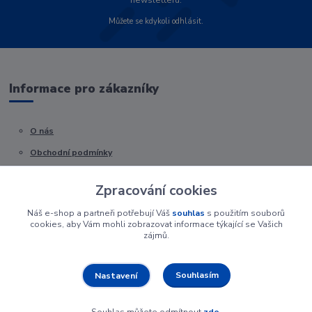
newsletteru.
Můžete se kdykoli odhlásit.
Informace pro zákazníky
O nás
Obchodní podmínky
Kontakty
Zpracování cookies
Náš e-shop a partneři potřebují Váš
souhlas
s použitím souborů
cookies, aby Vám mohli zobrazovat informace týkající se Vašich
zájmů.
Souhlasím
Nastavení
Souhlas můžete odmítnout
zde
.