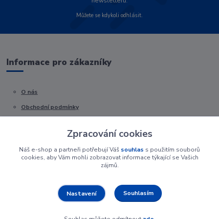
newsletteru.
Můžete se kdykoli odhlásit.
Informace pro zákazníky
O nás
Obchodní podmínky
Kontakty
Zpracování cookies
Náš e-shop a partneři potřebují Váš
souhlas
s použitím souborů
cookies, aby Vám mohli zobrazovat informace týkající se Vašich
zájmů.
Souhlasím
Nastavení
Souhlas můžete odmítnout
zde
.