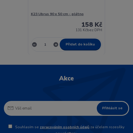
K23 Ubrus 90 x 50 cm - plátno
158 Kč
131 Kč
bez DPH
Přidat do košíku
Akce
Přihlásit se
Souhlasím se
zpracováním osobních údajů
za účelem rozesílky