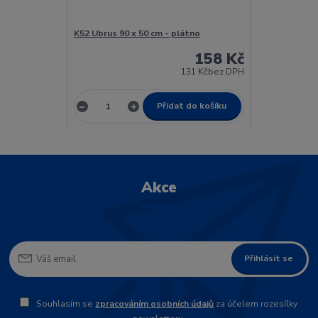
K52 Ubrus 90 x 50 cm - plátno
158 Kč
131 Kč
bez DPH
Přidat do košíku
Akce
Přihlásit se
Souhlasím se
zpracováním osobních údajů
za účelem rozesílky