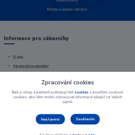
newsletteru.
Můžete se kdykoli odhlásit.
Informace pro zákazníky
O nás
Obchodní podmínky
Kontakty
Zpracování cookies
Náš e-shop a partneři potřebují Váš
souhlas
s použitím souborů
cookies, aby Vám mohli zobrazovat informace týkající se Vašich
zájmů.
Souhlasím
Nastavení
Souhlas můžete odmítnout
zde
.