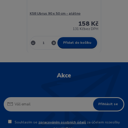
K58 Ubrus 90 x 50 cm - plátno
158 Kč
131 Kč
bez DPH
Přidat do košíku
Akce
Přihlásit se
Souhlasím se
zpracováním osobních údajů
za účelem rozesílky