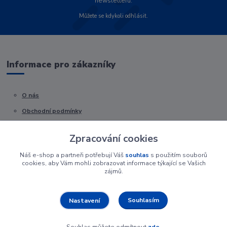
newsletteru.
Můžete se kdykoli odhlásit.
Informace pro zákazníky
O nás
Obchodní podmínky
Kontakty
Zpracování cookies
Náš e-shop a partneři potřebují Váš
souhlas
s použitím souborů
cookies, aby Vám mohli zobrazovat informace týkající se Vašich
zájmů.
Souhlasím
Nastavení
Souhlas můžete odmítnout
zde
.