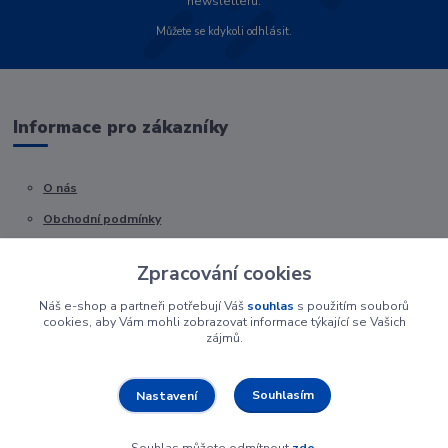
newsletteru.
Můžete se kdykoli odhlásit.
Informace pro zákazníky
O nás
Obchodní podmínky
Kontakty
Zpracování cookies
Náš e-shop a partneři potřebují Váš
souhlas
s použitím souborů
cookies, aby Vám mohli zobrazovat informace týkající se Vašich
zájmů.
Souhlasím
Nastavení
Souhlas můžete odmítnout
zde
.