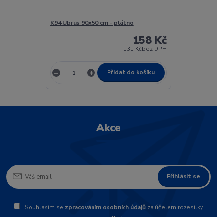
K94 Ubrus 90x50 cm - plátno
158 Kč
131 Kč
bez DPH
Přidat do košíku
Akce
Přihlásit se
Souhlasím se
zpracováním osobních údajů
za účelem rozesílky