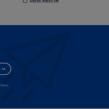
Ubrus 90x50 cm
t se
tteru.