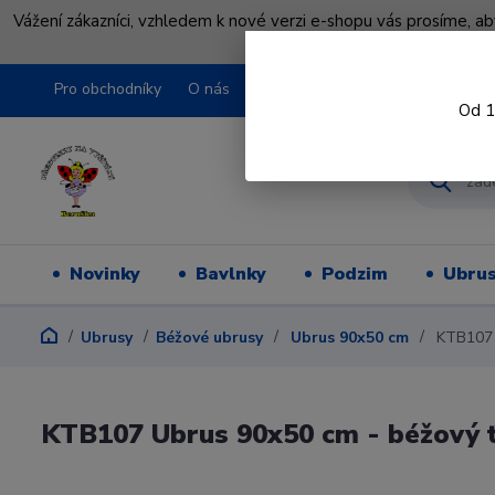
Vážení zákazníci, vzhledem k nové verzi e-shopu vás prosíme, a
shopu pře
Pro obchodníky
O nás
Obchodní podmínky
Kontakty
Od 1
Novinky
Bavlnky
Podzim
Ubru
Ubrusy
Béžové ubrusy
Ubrus 90x50 cm
KTB107 U
KTB107 Ubrus 90x50 cm - béžový t