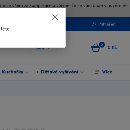
uváme se všem za komplikace a věříme, že se vám bude v novém e-
beruska.cz
Přihlášení
 léto
0
0 Kč
CZK
Více
Kuchařky
Dětské vyšívání