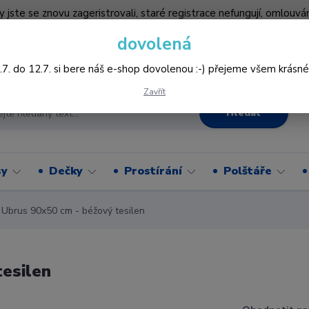
by jste se znovu zageristrovali, staré registrace nefungují, omlo
hledněji nakupovat :-) děkujeme všem za pochopení www.vysivani
dovolená
Více
.7. do 12.7. si bere náš e-shop dovolenou :-) přejeme všem krásné
Zavřít
Hledat
sy
Dečky
Prostírání
Polštáře
brus 90x50 cm - béžový tesilen
esilen