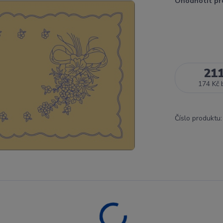
Ohodnotit pr
21
174 Kč
Číslo produktu: