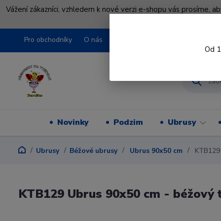
Vážení zákazníci, vzhledem k nové verzi e-shopu vás prosíme, a
shopu pře
Pro obchodníky
O nás
Obchodní podmínky
Kontakty
Od 1
Novinky
Podzim
Ubrusy
Ubrusy
Béžové ubrusy
Ubrus 90x50 cm
KTB129 U
KTB129 Ubrus 90x50 cm - béžový t