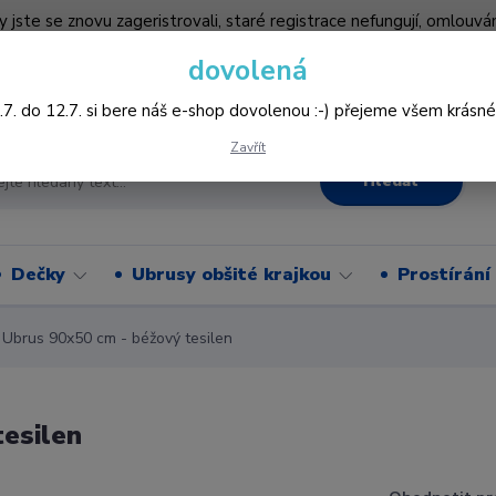
by jste se znovu zageristrovali, staré registrace nefungují, omlo
hledněji nakupovat :-) děkujeme všem za pochopení www.vysivani
dovolená
Více
.7. do 12.7. si bere náš e-shop dovolenou :-) přejeme všem krásné
Zavřít
Hledat
Dečky
Ubrusy obšité krajkou
Prostírání
brus 90x50 cm - béžový tesilen
esilen