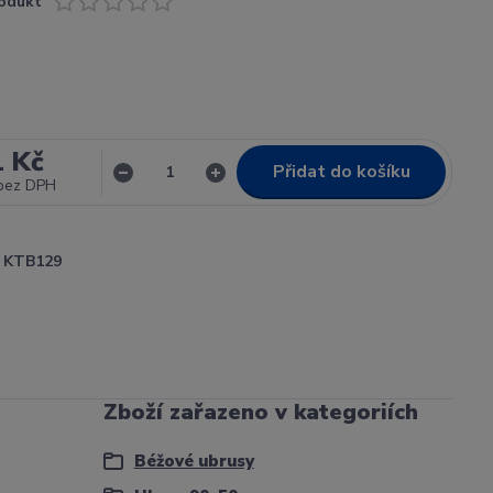
odukt
1 Kč
Přidat do košíku
bez DPH
KTB129
Zboží zařazeno v kategoriích
Béžové ubrusy