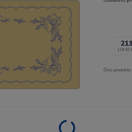
Ohodnotit pr
21
174 Kč
Číslo produktu: