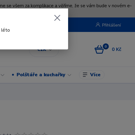
uváme se všem za komplikace a věříme, že se vám bude v novém e-
beruska.cz
Přihlášení
 léto
0
0 Kč
CZK
Více
Polštáře a kuchařky