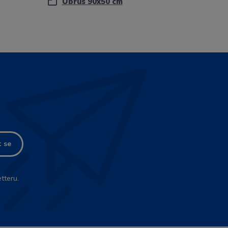
Ubrus 90x50 cm
t se
tteru.