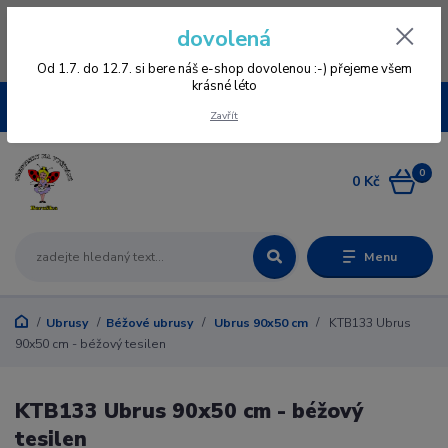
Vážení zákazníci, vzhledem k nové verzi e-shopu vás prosíme, aby jste se
dovolená
znovu zageristrovali, staré registrace nefungují, omlouváme se všem za
komplikace a věříme, že se vám bude v novém e-shopu přehledněji
nakupovat :-) děkujeme všem za pochopení www.vysivaniberuska.cz
Od 1.7. do 12.7. si bere náš e-shop dovolenou :-) přejeme všem
krásné léto
CZK
Zavřít
0
0 Kč
Menu
Ubrusy
Béžové ubrusy
Ubrus 90x50 cm
KTB133 Ubrus
90x50 cm - béžový tesilen
KTB133 Ubrus 90x50 cm - béžový
tesilen