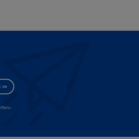
t se
tteru.