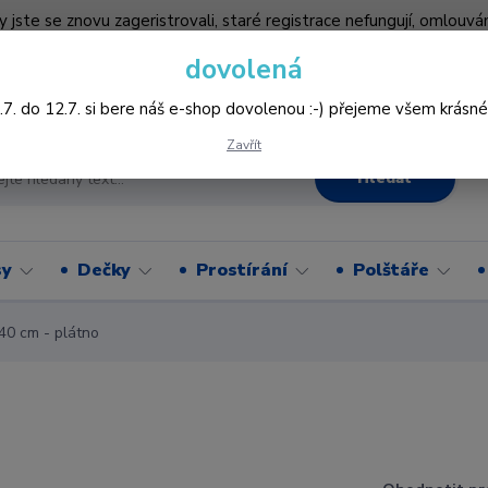
by jste se znovu zageristrovali, staré registrace nefungují, omlo
hledněji nakupovat :-) děkujeme všem za pochopení www.vysivani
dovolená
Více
.7. do 12.7. si bere náš e-shop dovolenou :-) přejeme všem krásné
Zavřít
Hledat
sy
Dečky
Prostírání
Polštáře
40 cm - plátno