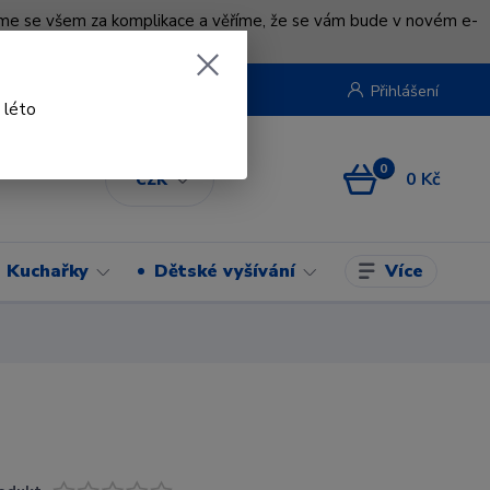
uváme se všem za komplikace a věříme, že se vám bude v novém e-
beruska.cz
Přihlášení
 léto
0
0 Kč
CZK
Více
Kuchařky
Dětské vyšívání