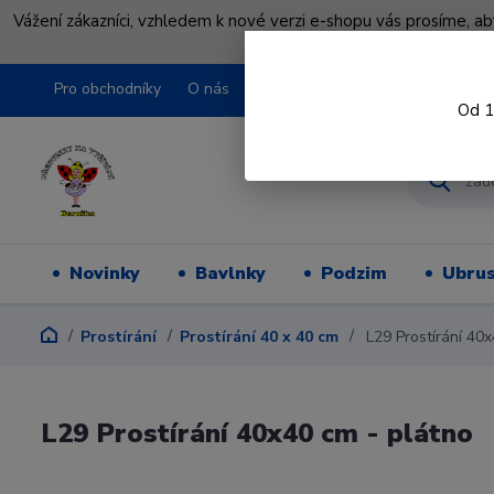
Vážení zákazníci, vzhledem k nové verzi e-shopu vás prosíme, a
shopu pře
Pro obchodníky
O nás
Obchodní podmínky
Kontakty
Od 1
Novinky
Bavlnky
Podzim
Ubru
Prostírání
Prostírání 40 x 40 cm
L29 Prostírání 40x
L29 Prostírání 40x40 cm - plátno