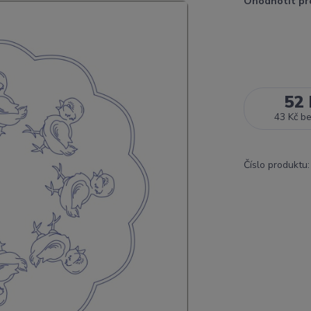
Ohodnotit pr
52 
43 Kč
b
Číslo produktu: