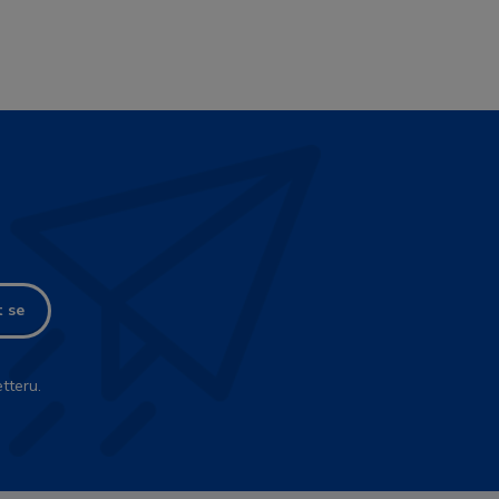
t se
tteru.