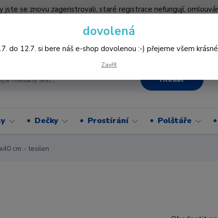
by jste se znovu zageristrovali, staré registrace nefungují, omlo
hledněji nakupovat :-) děkujeme všem za pochopení www.vysivani
dovolená
Více
.7. do 12.7. si bere náš e-shop dovolenou :-) přejeme všem krásné
Zavřít
Hledat
sy
Dečky
Prostírání
Polštáře
x40 cm - tesilen