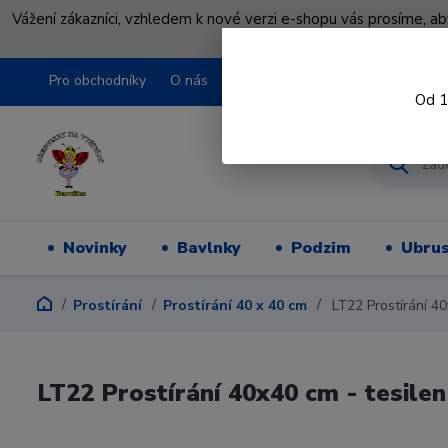
Vážení zákazníci, vzhledem k nové verzi e-shopu vás prosíme, a
shopu pře
Pro obchodníky
O nás
Obchodní podmínky
Kontakty
Od 1
Novinky
Bavlnky
Podzim
Ubru
Prostírání
Prostírání 40 x 40 cm
LT22 Prostírání 40
LT22 Prostírání 40x40 cm - tesilen