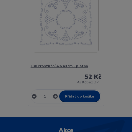
L30 Prostírání 40x40 cm - plátno
52 Kč
43 Kč
bez DPH
Přidat do košíku
Akce