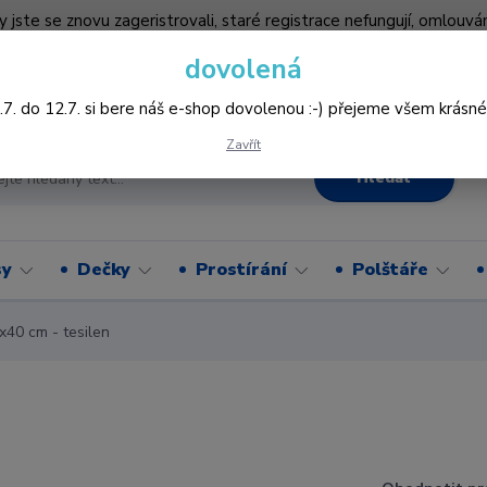
by jste se znovu zageristrovali, staré registrace nefungují, omlo
hledněji nakupovat :-) děkujeme všem za pochopení www.vysivani
dovolená
Více
.7. do 12.7. si bere náš e-shop dovolenou :-) přejeme všem krásné
Zavřít
Hledat
sy
Dečky
Prostírání
Polštáře
x40 cm - tesilen