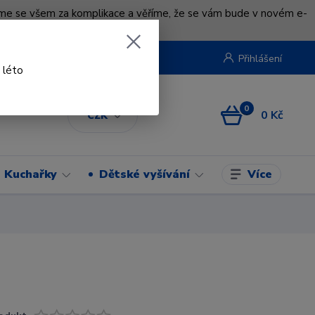
uváme se všem za komplikace a věříme, že se vám bude v novém e-
beruska.cz
Přihlášení
 léto
0
0 Kč
CZK
Více
Kuchařky
Dětské vyšívání