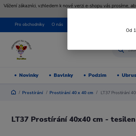
Vážení zákazníci, vzhledem k nové verzi e-shopu vás prosíme, a
shopu pře
Pro obchodníky
O nás
Obchodní podmínky
Kontakty
Od 1
Novinky
Bavlnky
Podzim
Ubru
Prostírání
Prostírání 40 x 40 cm
LT37 Prostírání 40
LT37 Prostírání 40x40 cm - tesilen