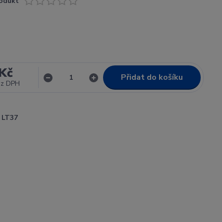
odukt
Kč
Přidat do košíku
ez DPH
LT37