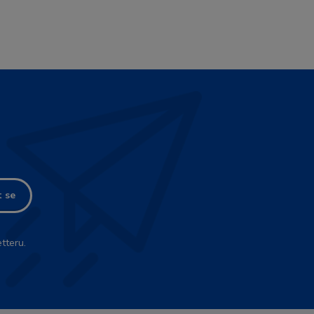
t se
tteru.