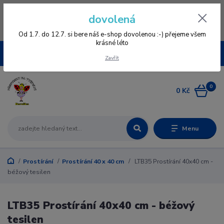
Vážení zákazníci, vzhledem k nové verzi e-shopu vás prosíme, aby jste se
dovolená
znovu zageristrovali, staré registrace nefungují, omlouváme se všem za
komplikace a věříme, že se vám bude v novém e-shopu přehledněji
nakupovat :-) děkujeme všem za pochopení www.vysivaniberuska.cz
Od 1.7. do 12.7. si bere náš e-shop dovolenou :-) přejeme všem
krásné léto
CZK
Zavřít
0
0 Kč
Menu
Prostírání
Prostírání 40 x 40 cm
LTB35 Prostírání 40x40 cm -
béžový tesilen
LTB35 Prostírání 40x40 cm - béžový
tesilen