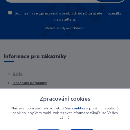
Souhlasím se
zpracováním osobních údajů
za účelem rozesílky
newsletteru.
Můžete se kdykoli odhlásit.
Informace pro zákazníky
O nás
Obchodní podmínky
Kontakty
Zpracování cookies
Náš e-shop a partneři potřebují Váš
souhlas
s použitím souborů
cookies, aby Vám mohli zobrazovat informace týkající se Vašich
zájmů.