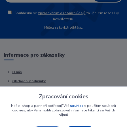
Souhlasím se
zpracováním osobních údajů
za účelem rozesílky
newsletteru.
Můžete se kdykoli odhlásit.
Informace pro zákazníky
O nás
Obchodní podmínky
Kontakty
Zpracování cookies
Náš e-shop a partneři potřebují Váš
souhlas
s použitím souborů
cookies, aby Vám mohli zobrazovat informace týkající se Vašich
zájmů.