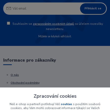
Přihlásit se
Souhlasím se
zpracováním osobních údajů
za účelem rozesílky
newsletteru.
Můžete se kdykoli odhlásit.
Informace pro zákazníky
O nás
Obchodní podmínky
Kontakty
Zpracování cookies
Náš e-shop a partneři potřebují Váš
souhlas
s použitím souborů
cookies, aby Vám mohli zobrazovat informace týkající se Vašich