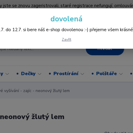
by jste se znovu zageristrovali, staré registrace nefungují, omlo
hledněji nakupovat :-) děkujeme všem za pochopení www.vysivani
dovolená
Více
.7. do 12.7. si bere náš e-shop dovolenou :-) přejeme všem krásné
Zavřít
Hledat
sy
Dečky
Prostírání
Polštáře
yšívání - zajíc - neonový žlutý lem
 neonový žlutý lem