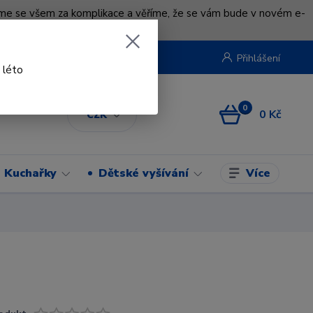
uváme se všem za komplikace a věříme, že se vám bude v novém e-
beruska.cz
Přihlášení
 léto
0
0 Kč
CZK
Více
Kuchařky
Dětské vyšívání