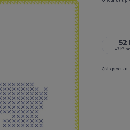
Ohodnotit pr
52 
43 Kč
b
Číslo produktu: