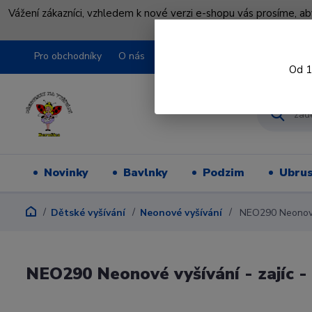
Vážení zákazníci, vzhledem k nové verzi e-shopu vás prosíme, a
shopu pře
Pro obchodníky
O nás
Obchodní podmínky
Kontakty
Od 1
Novinky
Bavlnky
Podzim
Ubru
Dětské vyšívání
Neonové vyšívání
NEO290 Neonové v
NEO290 Neonové vyšívání - zajíc -