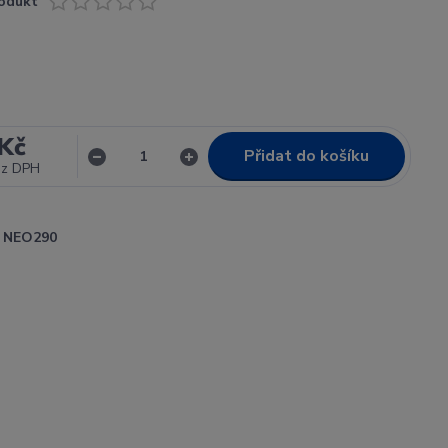
odukt
Kč
Přidat do košíku
ez DPH
NEO290