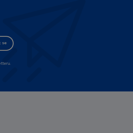
t se
tteru.