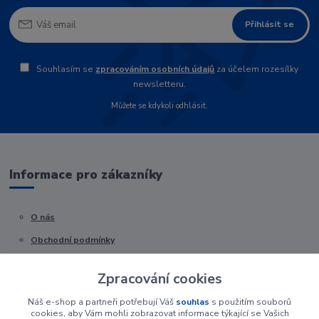
Přihlásit se
Souhlasím se
zpracováním osobních údajů
za účelem rozesílky
newsletteru.
Můžete se kdykoli odhlásit.
Informace pro zákazníky
O nás
Obchodní podmínky
Kontakty
Zpracování cookies
Náš e-shop a partneři potřebují Váš
souhlas
s použitím souborů
cookies, aby Vám mohli zobrazovat informace týkající se Vašich