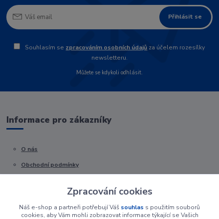
Přihlásit se
Souhlasím se
zpracováním osobních údajů
za účelem rozesílky
newsletteru.
Můžete se kdykoli odhlásit.
Informace pro zákazníky
O nás
Obchodní podmínky
Kontakty
Zpracování cookies
Náš e-shop a partneři potřebují Váš
souhlas
s použitím souborů
cookies, aby Vám mohli zobrazovat informace týkající se Vašich