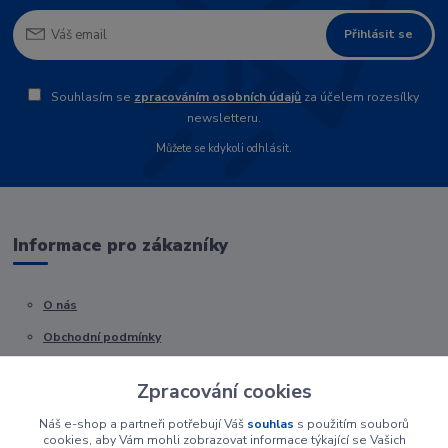
Přihlásit se
Souhlasím se
zpracováním osobních údajů
za účelem rozesílky
newsletteru.
Můžete se kdykoli odhlásit.
Informace pro zákazníky
O nás
Obchodní podmínky
Kontakty
Zpracování cookies
Náš e-shop a partneři potřebují Váš
souhlas
s použitím souborů
cookies, aby Vám mohli zobrazovat informace týkající se Vašich