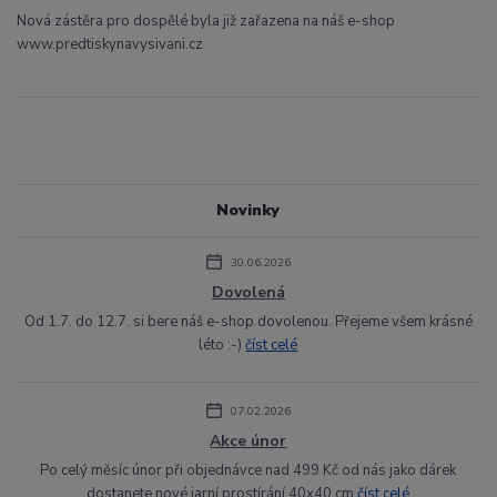
Nová zástěra pro dospělé byla již zařazena na náš e-shop
www.predtiskynavysivani.cz
Novinky
30.06.2026
Dovolená
Od 1.7. do 12.7. si bere náš e-shop dovolenou. Přejeme všem krásné
léto :-)
číst celé
07.02.2026
Akce únor
Po celý měsíc únor při objednávce nad 499 Kč od nás jako dárek
dostanete nové jarní prostírání 40x40 cm
číst celé