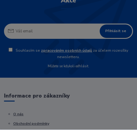
Akce
Přihlásit se
Souhlasím se
zpracováním osobních údajů
za účelem rozesílky
newsletteru.
Můžete se kdykoli odhlásit.
Informace pro zákazníky
O nás
Obchodní podmínky
Kontakty