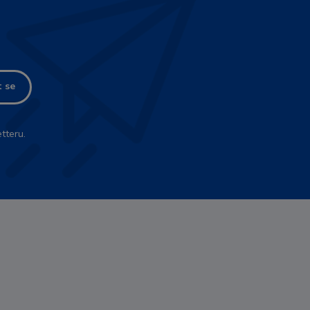
t se
tteru.