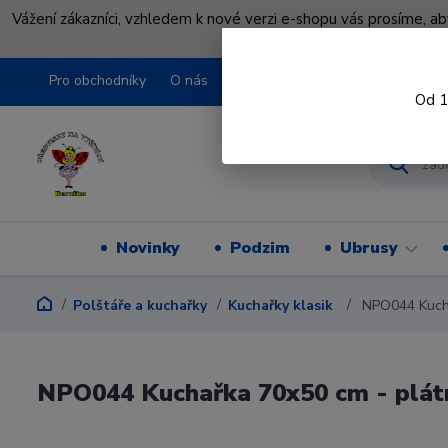
Vážení zákazníci, vzhledem k nové verzi e-shopu vás prosíme, a
shopu pře
Pro obchodníky
O nás
Obchodní podmínky
Kontakty
Od 1
Novinky
Podzim
Ubrusy
Polštáře a kuchařky
Kuchařky klasik
NPO044 Kucha
NPO044 Kuchařka 70x50 cm - plát