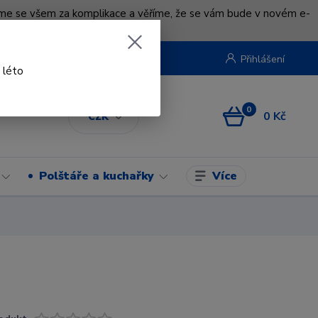
uváme se všem za komplikace a věříme, že se vám bude v novém e-
beruska.cz
Přihlášení
 léto
0
0 Kč
CZK
Více
Polštáře a kuchařky