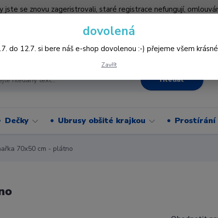
by jste se znovu zageristrovali, staré registrace nefungují, omlo
hledněji nakupovat :-) děkujeme všem za pochopení www.vysivani
dovolená
Více
.7. do 12.7. si bere náš e-shop dovolenou :-) přejeme všem krásné
Zavřít
Hledat
Dečky
Ubrusy obšité krajkou
Prostírání
řka 70x50 cm - plátno
no