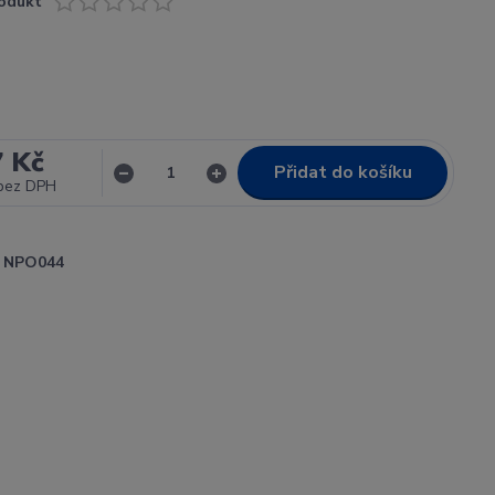
odukt
7 Kč
Přidat do košíku
bez DPH
NPO044