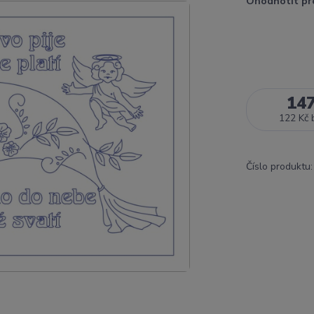
Ohodnotit pr
14
122 Kč
Číslo produktu: