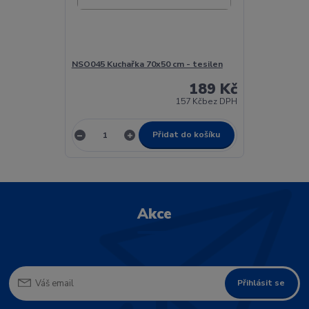
NSO045 Kuchařka 70x50 cm - tesilen
189 Kč
157 Kč
bez DPH
Přidat do košíku
Akce
Přihlásit se