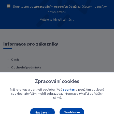
Souhlasím se
zpracováním osobních údajů
za účelem rozesílky
newsletteru.
Můžete se kdykoli odhlásit.
Informace pro zákazníky
O nás
Obchodní podmínky
Kontakty
Zpracování cookies
Náš e-shop a partneři potřebují Váš
souhlas
s použitím souborů
cookies, aby Vám mohli zobrazovat informace týkající se Vašich
zájmů.
Souhlasím
Nastavení