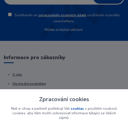
Souhlasím se
zpracováním osobních údajů
za účelem rozesílky
newsletteru.
Můžete se kdykoli odhlásit.
Informace pro zákazníky
O nás
Obchodní podmínky
Kontakty
Zpracování cookies
Náš e-shop a partneři potřebují Váš
souhlas
s použitím souborů
cookies, aby Vám mohli zobrazovat informace týkající se Vašich
zájmů.