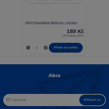
NSO74 Kuchařka 70x50 cm - tesilen
189 Kč
157 Kč
bez DPH
Přidat do košíku
Akce
Přihlásit se