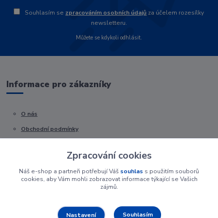
Souhlasím se
zpracováním osobních údajů
za účelem rozesílky
newsletteru.
Můžete se kdykoli odhlásit.
Informace pro zákazníky
O nás
Obchodní podmínky
Kontakty
Zpracování cookies
Náš e-shop a partneři potřebují Váš
souhlas
s použitím souborů
cookies, aby Vám mohli zobrazovat informace týkající se Vašich
zájmů.
Souhlasím
Nastavení