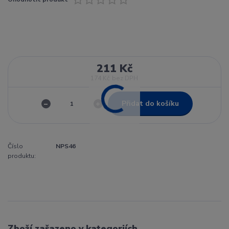
211 Kč
174 Kč
bez DPH
Přidat do košíku
Číslo
NPS46
produktu:
Zboží zařazeno v kategoriích