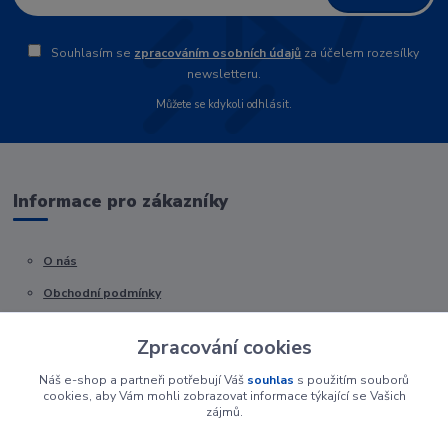
Souhlasím se
zpracováním osobních údajů
za účelem rozesílky
newsletteru.
Můžete se kdykoli odhlásit.
Informace pro zákazníky
O nás
Obchodní podmínky
Kontakty
Zpracování cookies
Náš e-shop a partneři potřebují Váš
souhlas
s použitím souborů
cookies, aby Vám mohli zobrazovat informace týkající se Vašich
zájmů.