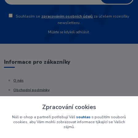
Souhlasím se
zpracováním osobních údajů
za účelem rozesílky
newsletteru.
Můžete se kdykoli odhlásit.
Informace pro zákazníky
O nás
Obchodní podmínky
Kontakty
Zpracování cookies
Náš e-shop a partneři potřebují Váš
souhlas
s použitím souborů
cookies, aby Vám mohli zobrazovat informace týkající se Vašich
zájmů.