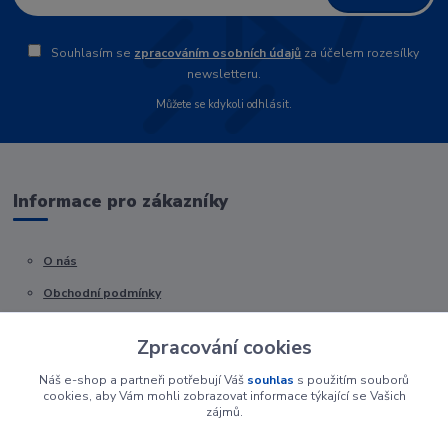
Souhlasím se
zpracováním osobních údajů
za účelem rozesílky
newsletteru.
Můžete se kdykoli odhlásit.
Informace pro zákazníky
O nás
Obchodní podmínky
Kontakty
Zpracování cookies
Náš e-shop a partneři potřebují Váš
souhlas
s použitím souborů
cookies, aby Vám mohli zobrazovat informace týkající se Vašich
zájmů.