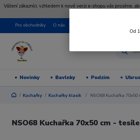
Vážení zákazníci, vzhledem k nové verzi e-shopu vás prosíme, a
shopu pře
Pro obchodníky
O nás
Obchodní podmínky
Kontakty
Od 1
Novinky
Bavlnky
Podzim
Ubru
Kuchařky
Kuchařky klasik
NSO68 Kuchařka 70x50 c
NSO68 Kuchařka 70x50 cm - tesil