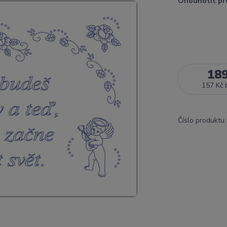
Ohodnotit pr
18
157 Kč
Číslo produktu: