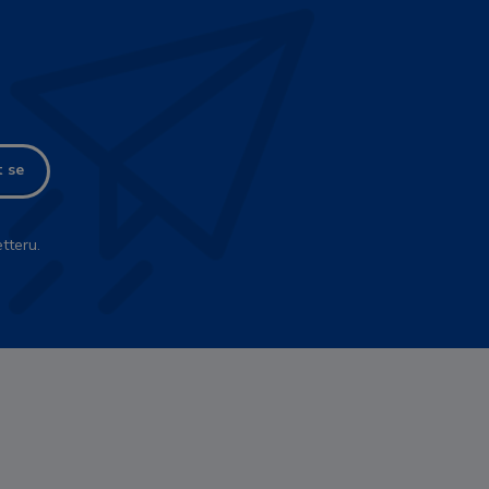
t se
tteru.