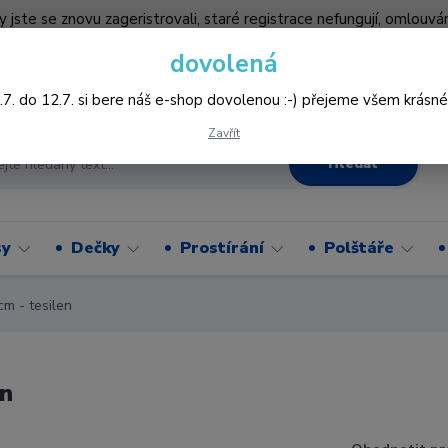
by jste se znovu zageristrovali, staré registrace nefungují, omlo
hledněji nakupovat :-) děkujeme všem za pochopení www.vysivani
dovolená
Více
.7. do 12.7. si bere náš e-shop dovolenou :-) přejeme všem krásné
Zavřít
Hledat
sy
Dečky
Prostírání
Polštáře
m - tesilen
en