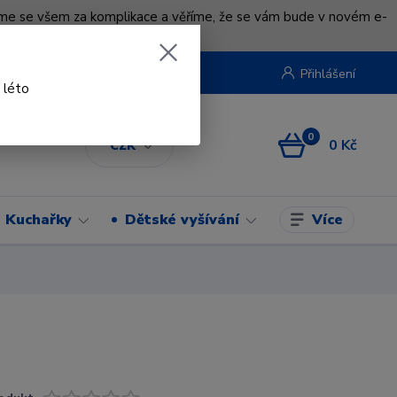
uváme se všem za komplikace a věříme, že se vám bude v novém e-
beruska.cz
Přihlášení
 léto
0
0 Kč
CZK
Více
Kuchařky
Dětské vyšívání