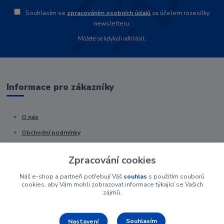
Souhlasím se
zpracováním osobních údajů
za účelem rozesílky
newsletteru.
Můžete se kdykoli odhlásit.
Informace pro zákazníky
O nás
Obchodní podmínky
Kontakty
Zpracování cookies
Náš e-shop a partneři potřebují Váš
souhlas
s použitím souborů
cookies, aby Vám mohli zobrazovat informace týkající se Vašich
zájmů.
Souhlasím
Nastavení