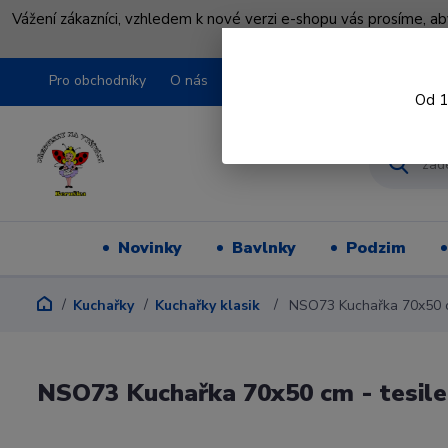
Vážení zákazníci, vzhledem k nové verzi e-shopu vás prosíme, a
shopu pře
Pro obchodníky
O nás
Obchodní podmínky
Kontakty
Od 1
Novinky
Bavlnky
Podzim
Kuchařky
Kuchařky klasik
NSO73 Kuchařka 70x50 c
NSO73 Kuchařka 70x50 cm - tesil