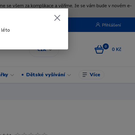
uváme se všem za komplikace a věříme, že se vám bude v novém e-
beruska.cz
Přihlášení
 léto
0
0 Kč
CZK
Více
řky
Dětské vyšívání