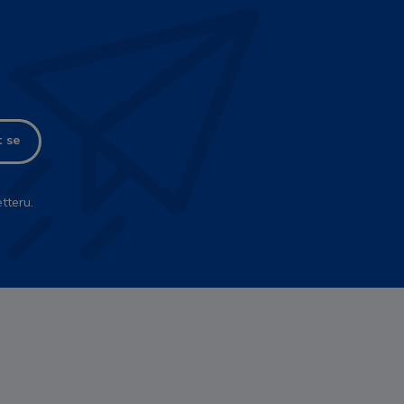
t se
tteru.