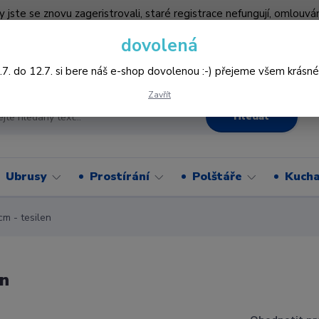
by jste se znovu zageristrovali, staré registrace nefungují, omlo
hledněji nakupovat :-) děkujeme všem za pochopení www.vysivani
dovolená
Více
.7. do 12.7. si bere náš e-shop dovolenou :-) přejeme všem krásné
Zavřít
Hledat
Ubrusy
Prostírání
Polštáře
Kucha
m - tesilen
en