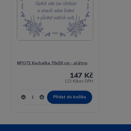
NPO73 Kuchařka 70x50 cm - plátno
147 Kč
122 Kč
bez DPH
Přidat do košíku