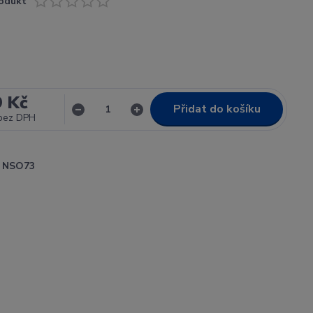
odukt
9 Kč
Přidat do košíku
bez DPH
NSO73