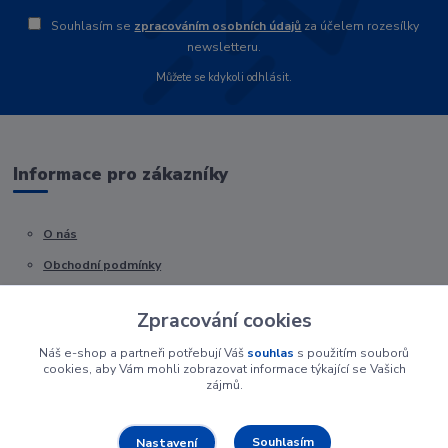
Souhlasím se
zpracováním osobních údajů
za účelem rozesílky
newsletteru.
Můžete se kdykoli odhlásit.
Informace pro zákazníky
O nás
Obchodní podmínky
Kontakty
Zpracování cookies
Náš e-shop a partneři potřebují Váš
souhlas
s použitím souborů
cookies, aby Vám mohli zobrazovat informace týkající se Vašich
zájmů.
Souhlasím
Nastavení