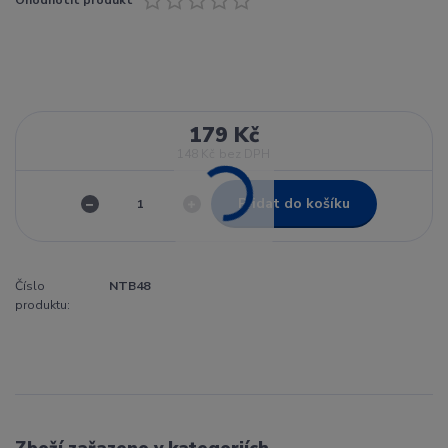
179 Kč
148 Kč
bez DPH
Přidat do košíku
Číslo
NTB48
produktu:
Zboží zařazeno v kategoriích