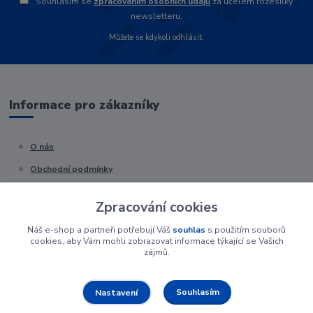
Souhlasím se
zpracováním osobních údajů
za účelem rozesílky
newsletteru.
Můžete se kdykoli odhlásit.
Informace pro zákazníky
O nás
Obchodní podmínky
Kontakty
Zpracování cookies
Náš e-shop a partneři potřebují Váš
souhlas
s použitím souborů
cookies, aby Vám mohli zobrazovat informace týkající se Vašich
zájmů.
Souhlasím
Nastavení