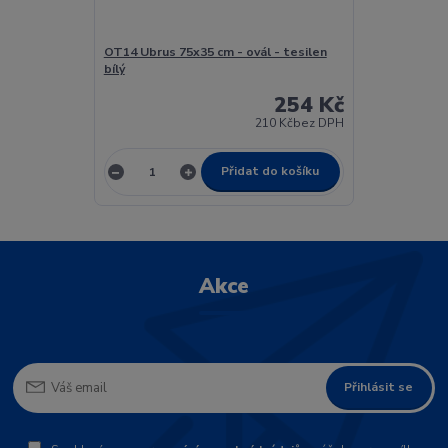
OT14 Ubrus 75x35 cm - ovál - tesilen
bílý
254 Kč
210 Kč
bez DPH
Přidat do košíku
Akce
Přihlásit se