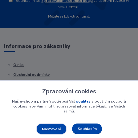
Souhlasím se
zpracováním osobních údajů
za účelem rozesílky
newsletteru.
Můžete se kdykoli odhlásit.
Informace pro zákazníky
O nás
Obchodní podmínky
Kontakty
Zpracování cookies
Náš e-shop a partneři potřebují Váš
souhlas
s použitím souborů
cookies, aby Vám mohli zobrazovat informace týkající se Vašich
zájmů.
Souhlasím
Nastavení