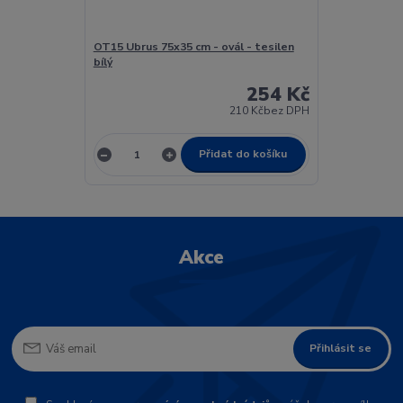
OT15 Ubrus 75x35 cm - ovál - tesilen
bílý
254 Kč
210 Kč
bez DPH
Přidat do košíku
Akce
Přihlásit se