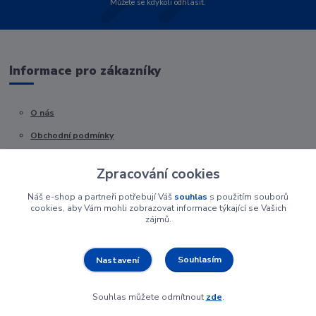
Můžete se kdykoli odhlásit.
Informace pro zákazníky
O nás
Obchodní podmínky
Kontakty
Zpracování cookies
Náš e-shop a partneři potřebují Váš
souhlas
s použitím souborů
cookies, aby Vám mohli zobrazovat informace týkající se Vašich
zájmů.
Souhlasím
Nastavení
Souhlas můžete odmítnout
zde
.
Vytvořeno na
Eshop-rychle.cz