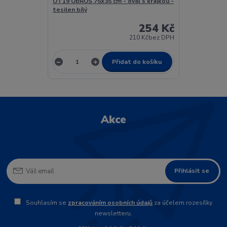
OT19 UBRUS 75x35 cm - ovál s krajkou -
tesilen bílý
254 Kč
210 Kč
bez DPH
Přidat do košíku
Akce
Přihlásit se
Souhlasím se
zpracováním osobních údajů
za účelem rozesílky
newsletteru.