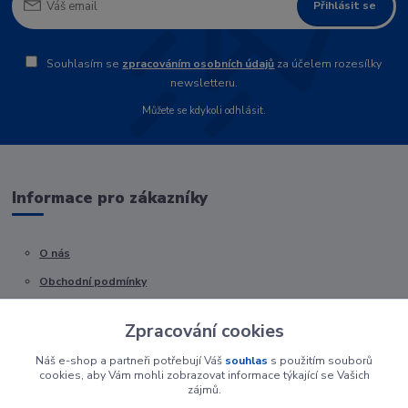
Přihlásit se
Souhlasím se
zpracováním osobních údajů
za účelem rozesílky
newsletteru.
Můžete se kdykoli odhlásit.
Informace pro zákazníky
O nás
Obchodní podmínky
Kontakty
Zpracování cookies
Náš e-shop a partneři potřebují Váš
souhlas
s použitím souborů
cookies, aby Vám mohli zobrazovat informace týkající se Vašich
zájmů.