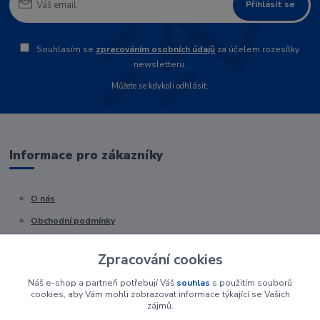
Přihlásit se
Souhlasím se
zpracováním osobních údajů
za účelem rozesílky
newsletteru.
Můžete se kdykoli odhlásit.
Informace pro zákazníky
O nás
Obchodní podmínky
Kontakty
Zpracování cookies
Náš e-shop a partneři potřebují Váš
souhlas
s použitím souborů
cookies, aby Vám mohli zobrazovat informace týkající se Vašich
zájmů.