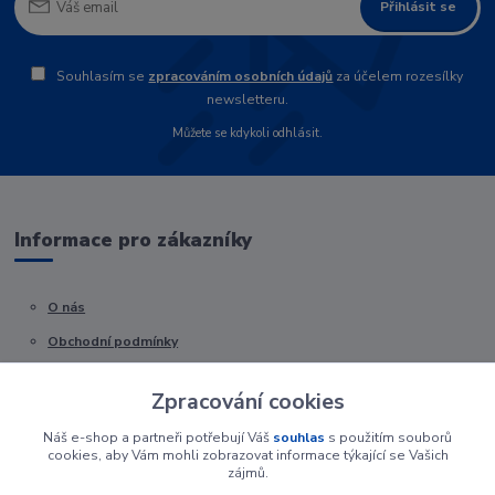
Přihlásit se
Souhlasím se
zpracováním osobních údajů
za účelem rozesílky
newsletteru.
Můžete se kdykoli odhlásit.
Informace pro zákazníky
O nás
Obchodní podmínky
Kontakty
Zpracování cookies
Náš e-shop a partneři potřebují Váš
souhlas
s použitím souborů
cookies, aby Vám mohli zobrazovat informace týkající se Vašich
zájmů.