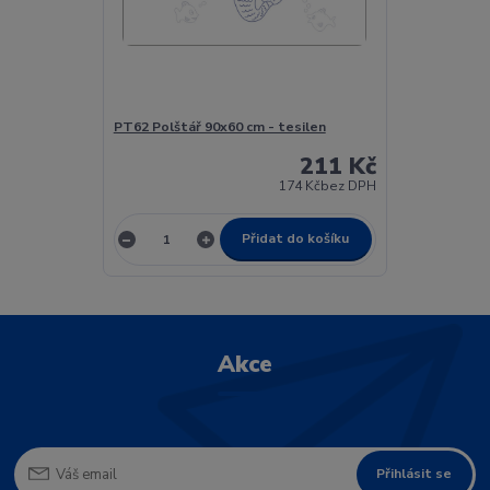
PT62 Polštář 90x60 cm - tesilen
211 Kč
174 Kč
bez DPH
Přidat do košíku
Akce
Přihlásit se