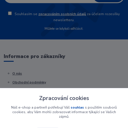
Souhlasím se
zpracováním osobních údajů
za účelem rozesílky
newsletteru.
Můžete se kdykoli odhlásit.
Informace pro zákazníky
O nás
Obchodní podmínky
Kontakty
Zpracování cookies
Náš e-shop a partneři potřebují Váš
souhlas
s použitím souborů
cookies, aby Vám mohli zobrazovat informace týkající se Vašich
zájmů.