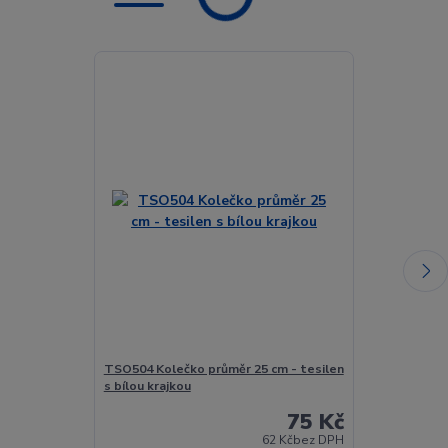
TSO504 Kolečko průměr 25 cm - tesilen
TSO504 Prostí
s bílou krajkou
75 Kč
62 Kč
bez DPH