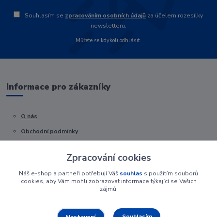
Souhlasím se
zpracováním osobních údajů
za účelem rozesílky
newsletteru.
Můžete se kdykoli odhlásit.
Informace pro zákazníky
O nás
Obchodní podmínky
Kontakty
Zpracování cookies
Náš e-shop a partneři potřebují Váš
souhlas
s použitím souborů
cookies, aby Vám mohli zobrazovat informace týkající se Vašich
zájmů.
Souhlasím
Nastavení