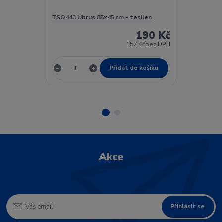
TSO443 Ubrus 85x45 cm - tesilen
TSO443 Ubrus
190 Kč
157 Kč
bez DPH
Přidat do košíku
Akce
Přihlásit se