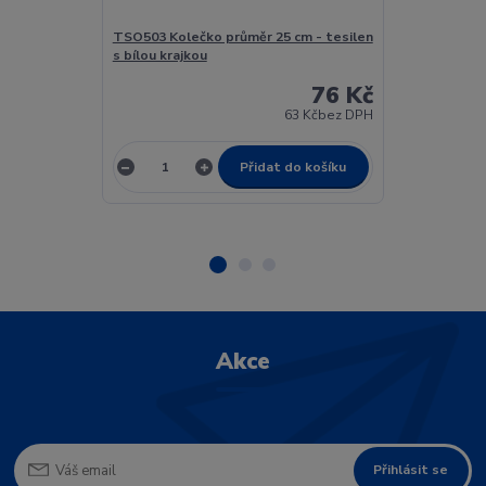
TSO503 Kolečko průměr 25 cm - tesilen
TSO503 Prostí
s bílou krajkou
76 Kč
63 Kč
bez DPH
Přidat do košíku
Akce
Přihlásit se