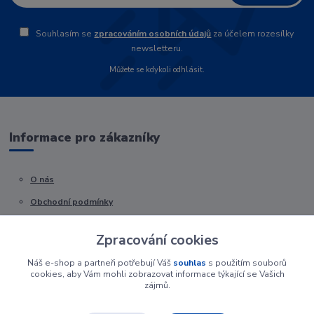
Souhlasím se
zpracováním osobních údajů
za účelem rozesílky
newsletteru.
Můžete se kdykoli odhlásit.
Informace pro zákazníky
O nás
Obchodní podmínky
Kontakty
Zpracování cookies
Náš e-shop a partneři potřebují Váš
souhlas
s použitím souborů
cookies, aby Vám mohli zobrazovat informace týkající se Vašich
zájmů.